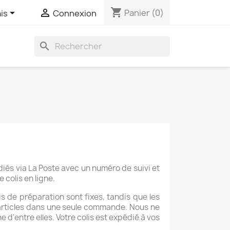
shopping_cart


Panier
(0)
is
Connexion
search
diés via La Poste avec un numéro de suivi et
 colis en ligne.
ais de préparation sont fixes, tandis que les
 articles dans une seule commande. Nous ne
'entre elles. Votre colis est expédié à vos