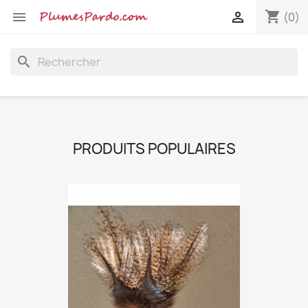
shopping_cart


(0)
search
PRODUITS POPULAIRES